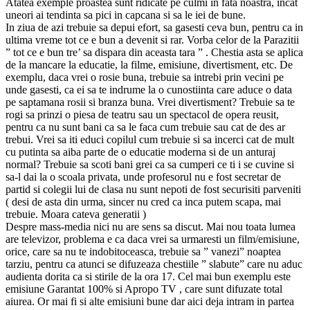
Atatea exemple proastea sunt ridicate pe culmi in fata noastra, incat
uneori ai tendinta sa pici in capcana si sa le iei de bune.
In ziua de azi trebuie sa depui efort, sa gasesti ceva bun, pentru ca in
ultima vreme tot ce e bun a devenit si rar. Vorba celor de la Parazitii
” tot ce e bun tre’ sa dispara din aceasta tara ” . Chestia asta se aplica
de la mancare la educatie, la filme, emisiune, divertisment, etc. De
exemplu, daca vrei o rosie buna, trebuie sa intrebi prin vecini pe
unde gasesti, ca ei sa te indrume la o cunostiinta care aduce o data
pe saptamana rosii si branza buna. Vrei divertisment? Trebuie sa te
rogi sa prinzi o piesa de teatru sau un spectacol de opera reusit,
pentru ca nu sunt bani ca sa le faca cum trebuie sau cat de des ar
trebui. Vrei sa iti educi copilul cum trebuie si sa incerci cat de mult
cu putinta sa aiba parte de o educatie moderna si de un anturaj
normal? Trebuie sa scoti bani grei ca sa cumperi ce ti i se cuvine si
sa-l dai la o scoala privata, unde profesorul nu e fost secretar de
partid si colegii lui de clasa nu sunt nepoti de fost securisiti parveniti
( desi de asta din urma, sincer nu cred ca inca putem scapa, mai
trebuie. Moara cateva generatii )
Despre mass-media nici nu are sens sa discut. Mai nou toata lumea
are televizor, problema e ca daca vrei sa urmaresti un film/emisiune,
orice, care sa nu te indobitoceasca, trebuie sa ” vanezi” noaptea
tarziu, pentru ca atunci se difuzeaza chestiile ” slabute” care nu aduc
audienta dorita ca si stirile de la ora 17. Cel mai bun exemplu este
emisiune Garantat 100% si Apropo TV , care sunt difuzate total
aiurea. Or mai fi si alte emisiuni bune dar aici deja intram in partea