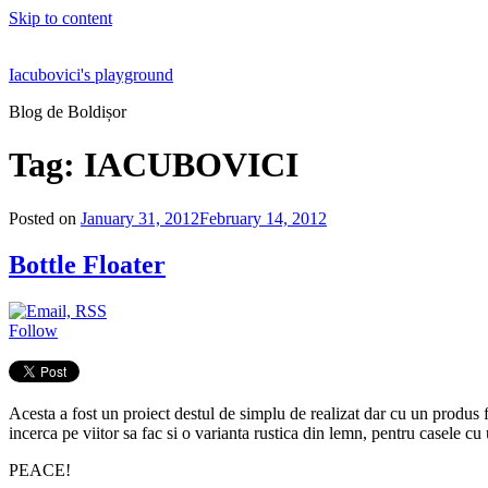
Skip to content
Iacubovici's playground
Blog de Boldișor
Tag:
IACUBOVICI
Posted on
January 31, 2012
February 14, 2012
Bottle Floater
Follow
Acesta a fost un proiect destul de simplu de realizat dar cu un produs fi
incerca pe viitor sa fac si o varianta rustica din lemn, pentru casele cu
PEACE!