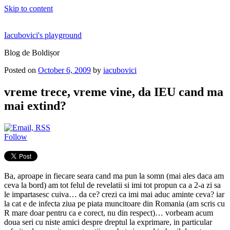
Skip to content
Iacubovici's playground
Blog de Boldișor
Posted on
October 6, 2009
by
iacubovici
vreme trece, vreme vine, da IEU cand ma
mai extind?
Follow
Ba, aproape in fiecare seara cand ma pun la somn (mai ales daca am
ceva la bord) am tot felul de revelatii si imi tot propun ca a 2-a zi sa
le impartasesc cuiva… da ce? crezi ca imi mai aduc aminte ceva? iar
la cat e de infecta ziua pe piata muncitoare din Romania (am scris cu
R mare doar pentru ca e corect, nu din respect)… vorbeam acum
doua seri cu niste amici despre dreptul la exprimare, in particular