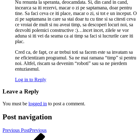
Nu renunta la speranta, deocamdata. Si, din cand in cand,
incearca sa iti rezervi, macar o zi pe saptamana, doar pentru
tine. Sa faci ceva ce iti place, macar o zi, si tot e un inceput. O
zi pe saptamana in care sa stai doar tu cu tine si sa citesti ceva
ce vroiai de mult si nu aveai timp, sa descoperi locuri noi, sa
dezvolti polemici constructive :)…incet incet, zilele se vor
aduna si iti vei da seama ca ai timp sa faci si lucrurile care iti
plac.
Cred ca, de fapt, ce ar trebui toti sa facem este sa invatam sa
ne eficientizam programul. Sa ne mai ramana “timp” si pentru
noi. Altfel, riscam sa devenim “roboti” sau sa ne pierdem
entuziasmul.
Log in to Reply
Leave a Reply
You must be
logged in
to post a comment.
Post navigation
Previous Post
Previous