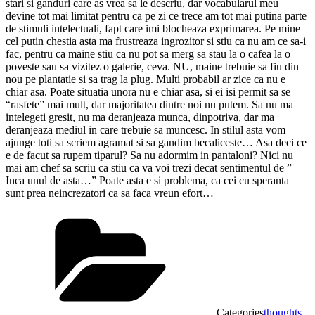
stari si ganduri care as vrea sa le descriu, dar vocabularul meu
devine tot mai limitat pentru ca pe zi ce trece am tot mai putina parte
de stimuli intelectuali, fapt care imi blocheaza exprimarea. Pe mine
cel putin chestia asta ma frustreaza ingrozitor si stiu ca nu am ce sa-i
fac, pentru ca maine stiu ca nu pot sa merg sa stau la o cafea la o
poveste sau sa vizitez o galerie, ceva. NU, maine trebuie sa fiu din
nou pe plantatie si sa trag la plug. Multi probabil ar zice ca nu e
chiar asa. Poate situatia unora nu e chiar asa, si ei isi permit sa se
“rasfete” mai mult, dar majoritatea dintre noi nu putem. Sa nu ma
intelegeti gresit, nu ma deranjeaza munca, dinpotriva, dar ma
deranjeaza mediul in care trebuie sa muncesc. In stilul asta vom
ajunge toti sa scriem agramat si sa gandim becaliceste… Asa deci ce
e de facut sa rupem tiparul? Sa nu adormim in pantaloni? Nici nu
mai am chef sa scriu ca stiu ca va voi trezi decat sentimentul de ”
Inca unul de asta…” Poate asta e si problema, ca cei cu speranta
sunt prea neincrezatori ca sa faca vreun efort…
Categories
thoughts