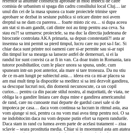
referitor la anumite constructii aprobate in mod imbecil de catre
comisia de urbanism si spaga din cadru consiliului local Cluj… iar
unul din cei de la masa spunea ca toate proiectele trimise spre
aprobare se dezbat in sesiune publica si oricare dintre noi avem
dreptul sa ne dam cu parerea… foarte misto zic eu… si dupa aceea
am stat si m-am gandit, cati dintre noi au timp pentru asa ceva. Sa
stau eu?! sa urmaresc proiectele, sa ma duc la directia judeteana de
birocratie controlata AKA primaria, sa depun constestatii?! asta ar
insemna sa imi permit sa pierd timpul, lucru care nu pot sa-l fac. Si
chiar daca sunt printre noi oameni care si-ar permite sau si-ar rapi
din timpul lor sa mearga sa lanseze astfel de demersuri, si ei la
randul lor sunt convisi ca ar fi in van. Ca doar traim in Romania, tara
tutoror posibiltatilor, cum le place unora sa spuna, unde, cum
spuneam intr-un post anterior, ala mare si tare troneaza. Da nu stiu
de ce m-am lungit pe subiectul asta… ideea era ca mi-ar placea sa
am mai mult timp la dispozitie sa meditez si sa imi dezvolt gandirea,
sa descopar lucruri noi, din domenii necunoscute, ca un copil
curios… pentru ca din pacate stilul nostru, al majoritatii, de viata, ne
obliga la o gandire liniara care dupa mine e gandirea americanului
de rand, care nu cunoaste mai departe de gardul casei sale si de
impoteca pe casa… daca vom continua sa lucram in ritmul asta, asa
vom ajunge si noi, pentru ca nu vom mai avea timp pentru noi. O sa
ne indobitocim daca nu vom depune putin efort sa rupem randurile.
Daca stam in rand cu lumea avem parte de acelasi tratament – ziua
sclavie – seara prostitutia media. Chiar si in moemntul asta am atatea