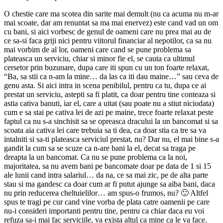
O chestie care ma scotea din sarite mai demult (nu ca acuma nu m-ar
mai scoate, dar am renuntat sa ma mai enervez) este cand vad un om
cu bani, si aici vorbesc de genul de oameni care nu prea mai au de
ce sa-si faca griji nici pentru viitorul financiar al nepotilor, ca sa nu
mai vorbim de al lor, oameni care cand se pune problema sa
plateasca un serviciu, chiar si minor fie el, se cauta ca ultimul
cersetor prin buzunare, dupa care iti spun cu un ton foarte relaxat,
“Ba, sa stii ca n-am la mine… da las ca iti dau maine…” sau ceva de
genu asta. Si aici intra in scena penibilul, pentru ca tu, dupa ce ai
prestat un serviciu, astepti sa fi platit, ca doar pentru tine conteaza si
astia cativa banuti, iar el, care a uitat (sau poate nu a stiut niciodata)
cum e sa stai pe cativa lei de azi pe maine, trece foarte relaxat peste
faptul ca nu s-a sinchisit sa se opreasca dracului la un bancomat si sa
scoata aia cativa lei care trebuia sa ti dea, ca doar stia ca tre sa va
intalniti si sa-ti plateasca serviciul prestat, nu? Dar nu, el mai bine s-a
gandit la cum sa se scuze ca n-are bani la el, decat sa traga pe
dreapta la un bancomat. Ca nu se pune problema ca la noi,
majoritatea, sa nu avem bani pe bancomate doar pe data de 1 si 15
ale lunii cand intra salariul… da na, ce sa mai zic, pe de alta parte
stau si ma gandesc ca doar cum ar fi putut ajunge sa aiba bani, daca
nu prin reducerea cheltuielilor… am spus-o frumos, nu? 🙂 Altfel
spus te tragi pe cur cand vine vorba de plata catre oamenii pe care
nu-i consideri importanti pentru tine, pentru ca chiar daca eu voi
refuza sa-i mai fac serviciile, va exista altul ca mine ca le va face.