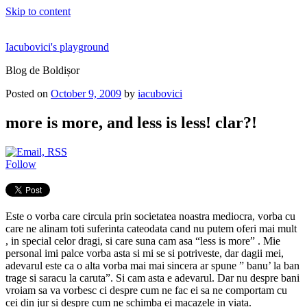
Skip to content
Iacubovici's playground
Blog de Boldișor
Posted on
October 9, 2009
by
iacubovici
more is more, and less is less! clar?!
Follow
Este o vorba care circula prin societatea noastra mediocra, vorba cu
care ne alinam toti suferinta cateodata cand nu putem oferi mai mult
, in special celor dragi, si care suna cam asa “less is more” . Mie
personal imi palce vorba asta si mi se si potriveste, dar dagii mei,
adevarul este ca o alta vorba mai mai sincera ar spune ” banu’ la ban
trage si saracu la caruta”. Si cam asta e adevarul. Dar nu despre bani
vroiam sa va vorbesc ci despre cum ne fac ei sa ne comportam cu
cei din jur si despre cum ne schimba ei macazele in viata.