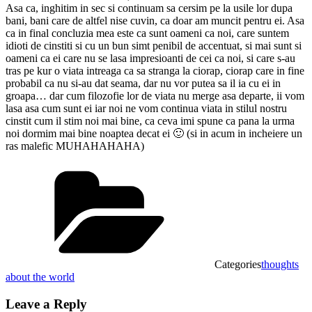
Asa ca, inghitim in sec si continuam sa cersim pe la usile lor dupa
bani, bani care de altfel nise cuvin, ca doar am muncit pentru ei. Asa
ca in final concluzia mea este ca sunt oameni ca noi, care suntem
idioti de cinstiti si cu un bun simt penibil de accentuat, si mai sunt si
oameni ca ei care nu se lasa impresioanti de cei ca noi, si care s-au
tras pe kur o viata intreaga ca sa stranga la ciorap, ciorap care in fine
probabil ca nu si-au dat seama, dar nu vor putea sa il ia cu ei in
groapa… dar cum filozofie lor de viata nu merge asa departe, ii vom
lasa asa cum sunt ei iar noi ne vom continua viata in stilul nostru
cinstit cum il stim noi mai bine, ca ceva imi spune ca pana la urma
noi dormim mai bine noaptea decat ei 🙂 (si in acum in incheiere un
ras malefic MUHAHAHAHA)
Categories
thoughts
about the world
Leave a Reply